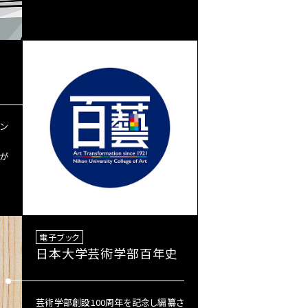
ャン
が
電子ブック
日本大学芸術学部百年史
芸術学部創設100周年を記念し編纂さ