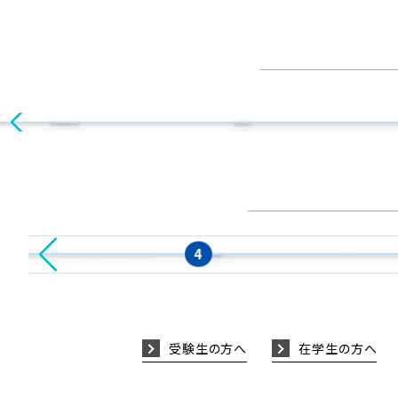
ニュース
学生生活
令和８年度夏のオープンキャンパス（８月１
日藝生のお昼ごはん ～学生食堂～
学科情報音楽コースを卒業
況の内に終了しました
あっと驚く人気記事！！
大人気記事！！
音楽学科
ニュース
生活
幾田りらさん が 芸術学部音楽学科情報音楽コ
藝生のお昼ごはん ～学生食堂～
まし
した!!
4
受験生の方へ
在学生の方へ