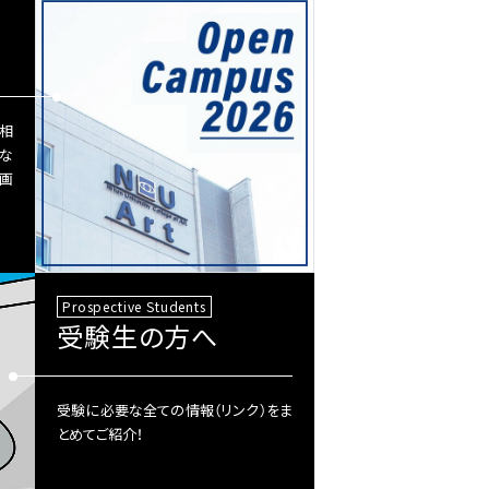
相
な
画
Prospective Students
受験生の方へ
受験に必要な全ての情報（リンク）をま
とめてご紹介！