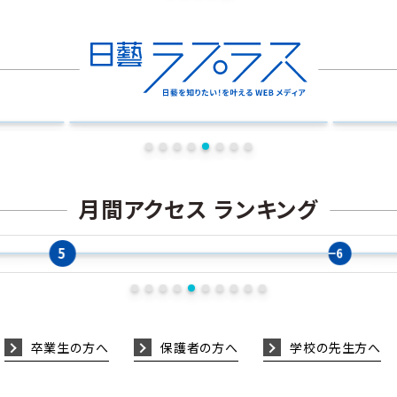
音楽学科
ニュース
写真学科
社会連
日芸×KING RECORDS 女性ボーカルオーディション 最
東京都写真美
日・２日）が盛
終審査を開催
ほどく、ふれる、
新着記事 8.05
新着記事 8.05
月間アクセス ランキング
映画学科
ニュース
社会連携
映画『ヌーヴェルヴァーグ』日芸生向け特別試写会を開催
ースを卒業しま
日芸七夕祭り
5
6
卒業生の方へ
保護者の方へ
学校の先生方へ