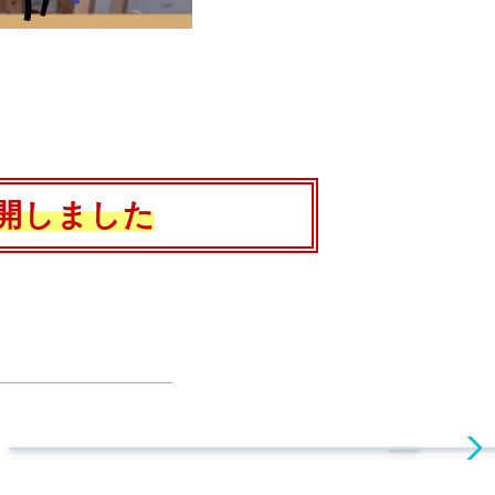
開しました
CROSS×TALK
日藝人になろう
#4 井之脇海さん×吉田恵里香さん
５分でわかる！ 日藝の入