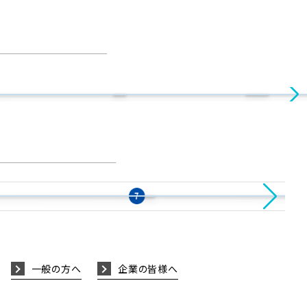
携
図書館
ニュース
術館×日本大学芸術学部写真学科「写真を
日藝図書館イベント【浴衣の帯結び グループレッスン】を
日藝七夕祭り 2026
じっくりみる」
開催！
新着記事 7.31
新着記事 8.04
ニュース
演劇学科
イ
！
演劇学科生がパリで国際共同制作に参加！
オ
し
7
8
一般の方へ
企業の皆様へ