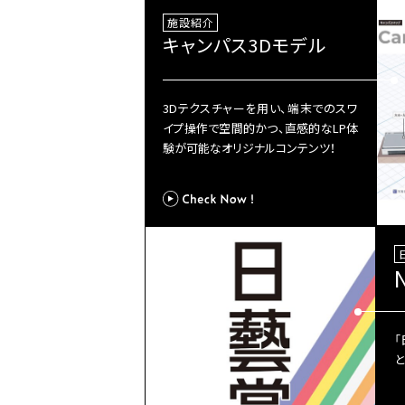
施設紹介
キャンパス3Dモデル
3Dテクスチャーを用い、端末でのスワ
イプ操作で空間的かつ、直感的なLP体
験が可能なオリジナルコンテンツ！
「
と