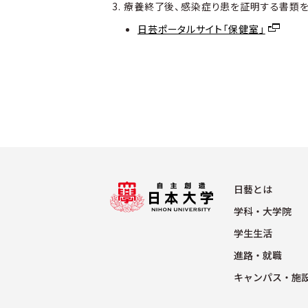
療養終了後、感染症り患を証明する書類を
日芸ポータルサイト「保健室」
⽇藝とは
学科・⼤学院
学⽣⽣活
進路・就職
キャンパス・施