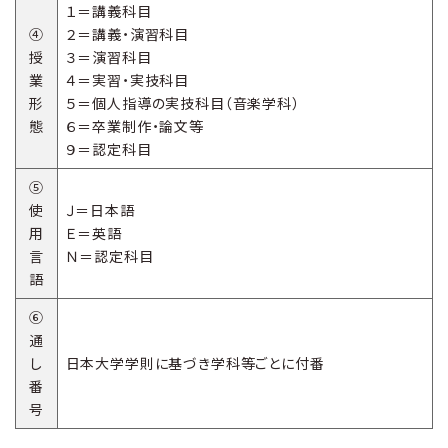
１＝講義科目
④
２＝講義・演習科目
授
３＝演習科目
業
４＝実習・実技科目
形
５＝個人指導の実技科目（音楽学科）
態
６＝卒業制作・論文等
９＝認定科目
⑤
使
Ｊ＝日本語
用
Ｅ＝英語
言
Ｎ＝認定科目
語
⑥
通
し
日本大学学則に基づき学科等ごとに付番
番
号