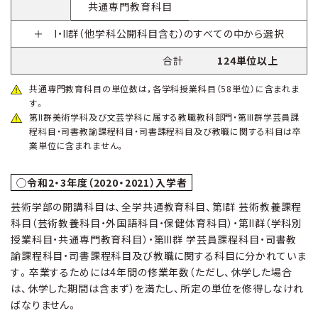
共通専門教育科目
＋ Ⅰ・Ⅱ群（他学科公開科目含む）のすべての中から選択
合計
124単位以上
共通専門教育科目の単位数は，各学科授業科目（58単位）に含まれま
す。
第Ⅱ群美術学科及び文芸学科に属する教職教科部門・第Ⅲ群学芸員課
程科目・司書教諭課程科目・司書課程科目及び教職に関する科目は卒
業単位に含まれません。
◯令和2・3年度（2020・2021）入学者
芸術学部の開講科目は、全学共通教育科目、第Ⅰ群 芸術教養課程
科目（芸術教養科目・外国語科目・保健体育科目）・第Ⅱ群（学科別
授業科目・共通専門教育科目）・第Ⅲ群 学芸員課程科目・司書教
諭課程科目・司書課程科目及び教職に関する科目に分かれていま
す。卒業するためには4年間の修業年数（ただし、休学した場合
は、休学した期間は含まず）を満たし、所定の単位を修得しなけれ
ばなりません。