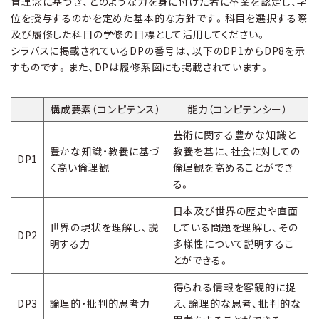
育理念に基づき、どのような力を身に付けた者に卒業を認定し、学
位を授与するのかを定めた基本的な方針です。科目を選択する際
及び履修した科目の学修の目標として活用してください。
シラバスに掲載されているDPの番号は、以下のDP1からDP8を示
すものです。また、DPは履修系図にも掲載されています。
構成要素（コンピテンス）
能力（コンピテンシー）
芸術に関する豊かな知識と
豊かな知識・教養に基づ
教養を基に、社会に対しての
DP1
く高い倫理観
倫理観を高めることができ
る。
日本及び世界の歴史や直面
世界の現状を理解し、説
している問題を理解し、その
DP2
明する力
多様性について説明するこ
とができる。
得られる情報を客観的に捉
DP3
論理的・批判的思考力
え、論理的な思考、批判的な