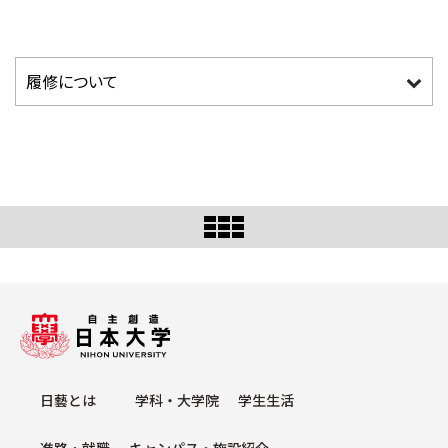
⽇藝とは
学科・⼤学院
学⽣⽣活
進路・就職
キャンパス・施設紹介