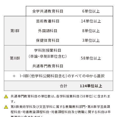
全学共通教育科目
6単位以上
芸術教養科目
14単位以上
第I群
外国語科目
8単位以上
保健体育科目
3単位以上
学科別授業科目
（卒論・卒制8単位含む）
第II群
58単位以上
共通専門教育科目
＋ Ⅰ・Ⅱ群（他学科公開科目含む）のすべての中から選択
合計
124単位以上
共通専門教育科目の単位数は，各学科授業科目（58単位）に含まれま
す。
第Ⅱ群美術学科及び文芸学科に属する教職教科部門・第Ⅲ群学芸員課
程科目・司書教諭課程科目・司書課程科目及び教職に関する科目は卒
業単位に含まれません。