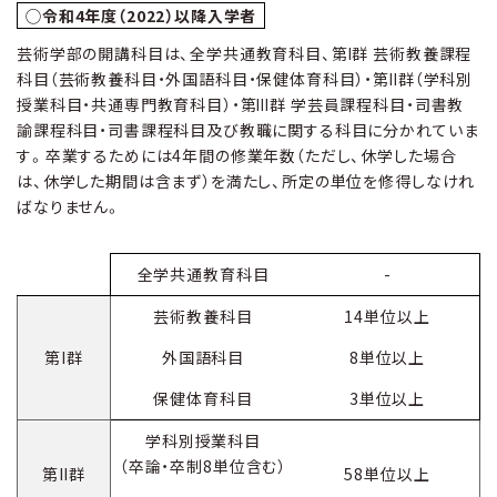
◯令和4年度（2022）以降入学者
芸術学部の開講科目は、全学共通教育科目、第Ⅰ群 芸術教養課程
科目（芸術教養科目・外国語科目・保健体育科目）・第Ⅱ群（学科別
授業科目・共通専門教育科目）・第Ⅲ群 学芸員課程科目・司書教
諭課程科目・司書課程科目及び教職に関する科目に分かれていま
す。卒業するためには4年間の修業年数（ただし、休学した場合
は、休学した期間は含まず）を満たし、所定の単位を修得しなけれ
ばなりません。
全学共通教育科目
-
芸術教養科目
14単位以上
第I群
外国語科目
8単位以上
保健体育科目
3単位以上
学科別授業科目
（卒論・卒制8単位含む）
第II群
58単位以上