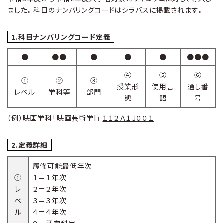
ました。科目のナンバリングコードはシラバスに掲載されます。
1.科目ナンバリングコード定義
●
●●
●
●
●
●●●
④
⑤
⑥
①
②
③
授業形
使用言
通し番
レベル
学科等
部門
態
語
号
（例）映画学科「映画芸術学I」
１１２Ａ１Ｊ００１
2.定義詳細
履修可能最低年次
①
１＝１年次
レ
２＝２年次
ベ
３＝３年次
ル
４＝４年次