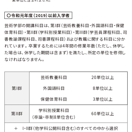
〇令和元年度（2019）以前入学者
芸術学部の開講科目は、第I群（芸術教養科目・外国語科目・保健
体育科目）・第Ⅱ群（学科別授業科目）・第Ⅲ群（学芸員課程科目、司
書教諭課程科目、司書課程科目）および教職に関する科目に分か
れています。卒業するためには4年間の修業年数（ただし、休学し
た場合は、休学した期間は含まず）を満たし、所定の単位を修得し
なければなりません。
芸術教養科目
20単位以上
第I群
外国語科目
8単位以上
保健体育科目
3単位以上
学科別授業科目
第II群
60単位以上
（卒論・卒制8単位含む）
＋ Ⅰ・Ⅱ群（他学科公開科目含む）のすべての中から選択