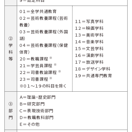
９＝認定科目
０１＝全学共通教育
０２＝芸術教養課程（芸術
１１＝写真学科
教養）
１２＝映画学科
０３＝芸術教養課程（外国
１３＝美術学科
②
語）
１４＝音楽学科
学
０４＝芸術教養課程（保健
１５＝文芸学科
科
体育）
１６＝演劇学科
※
等
２０＝教職課程
１７＝放送学科
※
２１＝学芸員課程
１８＝デザイン学科
※
２２＝司書教諭課程
１９＝共通専門教育
※
２３＝司書課程
※０１～１９の科目を除く
Ａ＝理論・歴史部門
③
Ｂ＝研究部門
部
Ｃ＝表現技術部門
門
Ｄ＝教職教科部門
Ｅ＝その他