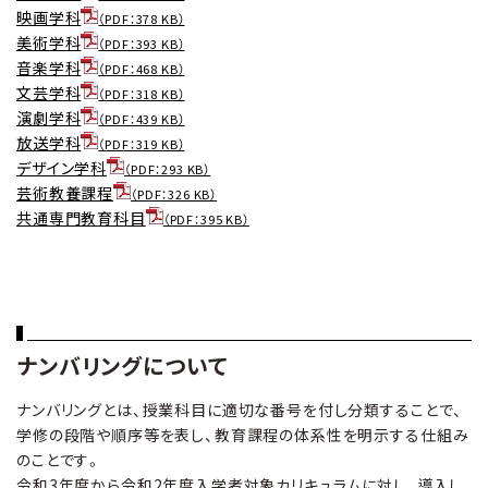
映画学科
（PDF：378 KB）
美術学科
（PDF：393 KB）
音楽学科
（PDF：468 KB）
文芸学科
（PDF：318 KB）
演劇学科
（PDF：439 KB）
放送学科
（PDF：319 KB）
デザイン学科
（PDF：293 KB）
芸術教養課程
（PDF：326 KB）
共通専門教育科目
（PDF：395 KB）
ナンバリングについて
ナンバリングとは、授業科目に適切な番号を付し分類することで、
学修の段階や順序等を表し、教育課程の体系性を明示する仕組み
のことです。
令和3年度から令和2年度入学者対象カリキュラムに対し、導入し