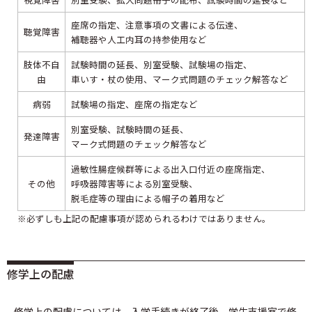
座席の指定、
注意事項の文書による伝達、
聴覚障害
補聴器や人工内耳の持参使用など
肢体不自
試験時間の延長、
別室受験、
試験場の指定、
由
車いす・杖の使用、
マーク式問題のチェック解答など
病弱
試験場の指定、
座席の指定など
別室受験、
試験時間の延長、
発達障害
マーク式問題のチェック解答など
過敏性腸症候群等による出入口付近の座席指定、
その他
呼吸器障害等による別室受験、
脱毛症等の理由による帽子の着用など
必ずしも上記の配慮事項が認められるわけではありません。
修学上の配慮
修学上の配慮については、入学手続きが終了後、学生支援室で修