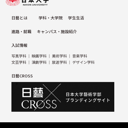
⽇藝とは
学科・⼤学院
学⽣⽣活
進路・就職
キャンパス・施設紹介
⼊試情報
写真学科
映画学科
美術学科
⾳楽学科
⽂芸学科
演劇学科
放送学科
デザイン学科
日藝CROSS