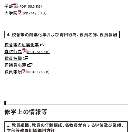
学部
（PDF：55.3 KB）
大学院
（PDF：49.0 KB）
4．校舎等の耐震化率および寄附行為、役員名簿、役員報酬
校舎等の耐震化率
寄附行為
（PDF：545 KB）
役員名簿
評議員名簿
役員報酬
（PDF：176 KB）
修学上の情報等
1．教員組織、教員の年齢構成、各教員が有する学位及び業績、
学部等教員組織編制方針