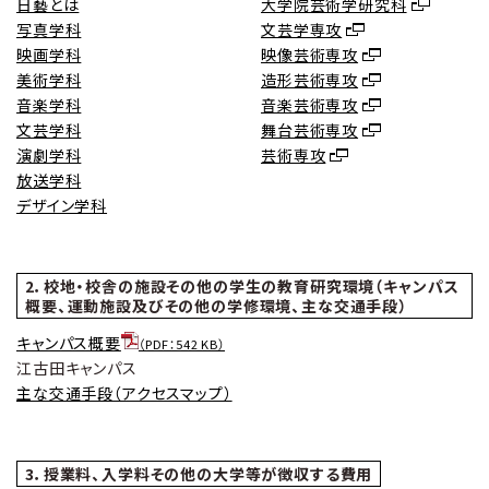
日藝とは
大学院芸術学研究科
写真学科
文芸学専攻
映画学科
映像芸術専攻
美術学科
造形芸術専攻
音楽学科
音楽芸術専攻
文芸学科
舞台芸術専攻
演劇学科
芸術専攻
放送学科
デザイン学科
2．校地・校舎の施設その他の学生の教育研究環境（キャンパス
概要、運動施設及びその他の学修環境、主な交通手段）
キャンパス概要
（PDF：542 KB）
江古田キャンパス
主な交通手段（アクセスマップ）
3．授業料、入学料その他の大学等が徴収する費用