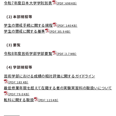
令和7年度日本大学学則別表
（PDF：698 KB）
(2) 本部規程等
学生の懲戒手続に関する規程
（PDF：140 KB）
学生の懲戒に関する基準
（PDF：85.9 KB）
(3) 要覧
令和8年度芸術学部学部要覧
（PDF：3.7 MB）
(4) 学部規程等
芸術学部における成績の相対評価に関するガイドライン
（PDF：183 KB）
最低修業年限を超えて在籍する者の実験実習料の取扱いについて
（PDF：79.0 KB）
転科に関する取扱
（PDF：115 KB）