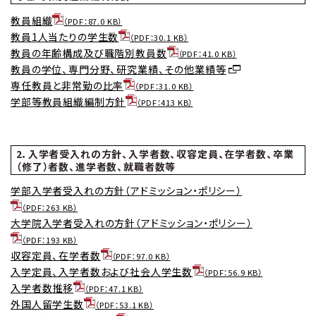
教員組織
（PDF：87.0 KB）
教員1人当たりの学生数
（PDF：30.1 KB）
教員の年齢構成及び職階別教員数
（PDF：41.0 KB）
教員の学位、専門分野、研究業績、その他業績等
専任教員と非常勤の比率
（PDF：31.0 KB）
学部等教員組織編制方針
（PDF：413 KB）
2．入学者受入れの方針、入学者数、収容定員、在学者数、卒業
（修了）者数、進学者数、就職者数等
学部入学者受入れの方針（アドミッション・ポリシー）
（PDF：263 KB）
大学院入学者受入れの方針（アドミッション・ポリシー）
（PDF：193 KB）
収容定員、在学者数
（PDF：97.0 KB）
入学定員、入学者数および社会人学生数
（PDF：56.9 KB）
入学者数推移
（PDF：47.1 KB）
外国人留学生数
（PDF：53.1 KB）