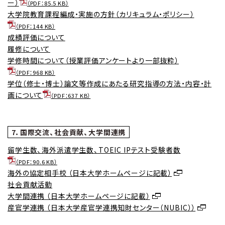
ー）
（PDF：85.5 KB）
大学院教育課程編成・実施の方針（カリキュラム・ポリシー）
（PDF：144 KB）
成績評価について
履修について
学修時間について（授業評価アンケートより一部抜粋）
（PDF：968 KB）
学位（修士・博士）論文等作成にあたる研究指導の方法・内容・計
画について
（PDF：637 KB）
7．国際交流、社会貢献、大学間連携
留学生数、海外派遣学生数、TOEIC IPテスト受験者数
（PDF：90.6 KB）
海外の協定相手校 （日本大学ホームページに記載）
社会貢献活動
大学間連携 （日本大学ホームページに記載）
産官学連携 （日本大学産官学連携知財センター（NUBIC））