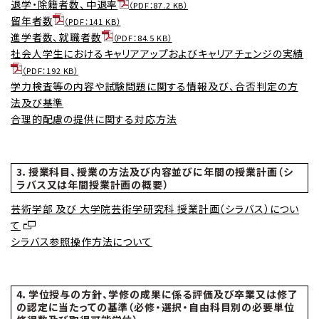
退学・除籍者数、中退率
（PDF：87.2 KB）
留年者数
（PDF：141 KB）
進学者数、就職者数
（PDF：84.5 KB）
社会人学生におけるキャリアアップおよびキャリアチェンジの実績
（PDF：192 KB）
学力検査等の内容や試験問題に関する情報及び、合否判定の方
法及び基準
合理的配慮の提供に関する対応方法
3．授業科目、授業の方法及び内容並びに年間の授業計画（シ
ラバス又は年間授業計画の概要）
芸術学部 及び 大学院芸術学研究科 授業計画（シラバス）につい
て
シラバス参照操作方法について
4．学位授与の方針、学修の成果に係る評価及び卒業又は修了
の認定に当たっての基準（必修・選択・自由科目別の必要単位