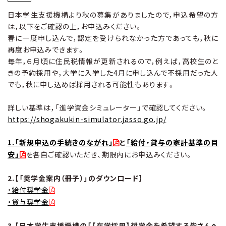
日本学生支援機構より秋の募集がありましたので，申込希望の方
は，以下をご確認の上，お申込みください。
春に一度申し込んで，認定を受けられなかった方であっても，秋に
再度お申込みできます。
毎年，６月頃に住民税情報が更新されるので，例えば，高校生のと
きの予約採用や，大学に入学した4月に申し込んで不採用だった人
でも，秋に申し込めば採用される可能性もあります。
詳しい基準は，「進学資金シミュレーター」で確認してください。
https://shogakukin-simulator.jasso.go.jp/
1.
「新規申込の手続きのながれ」
と
「給付・貸与の家計基準の目
安」
を各自ご確認いただき、期限内にお申込みください。
2.【「奨学金案内（冊子）」のダウンロード】
・
給付奨学金
・貸与奨学金
3.【日本学生支援機構の「【在学採用】奨学金を希望する皆さんへ