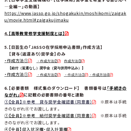
―全編－」の動画】
https://www.jasso.go.jp/shogakukin/moshikomi/zaigak
u/movie.html#zaigakujimaku
4.
【高等教育修学支援制度とは】
5.【日芸生の「JASSO在学採用申込書類」作成方法】
【貸与（返還あり）奨学金】のみ
・作成方法①
・作成方法②
作成方法③
【給付（返還なし）奨学金（貸与併用申込み）】
・作成方法①
・作成方法②
・
作成方法③
・
作
成方法
④
6.【必要書類 様式集のダウンロード】
書類番号は
「手続きの
ながれ」
に記載の必要書類の番号と連動
①【全員】※参考 貸与奨学金確認書（同意書）
※原本は手続
きのながれ④でお渡しします。
①【全員】※参考 給付奨学金確認書（同意書）
※原本は手続
きのながれ④でお渡しします。
④【全員】収入状況欄・収入計算欄