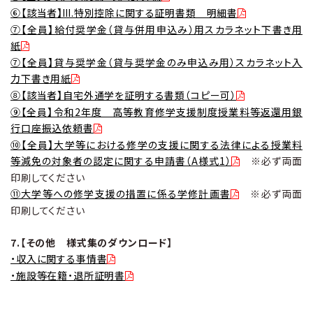
⑥【該当者】Ⅲ.特別控除に関する証明書類 明細書
⑦【全員】給付奨学金（貸与併用申込み）用スカラネット下書き用
紙
⑦【全員】貸与奨学金（貸与奨学金のみ申込み用）スカラネット入
力下書き用紙
⑧【該当者】自宅外通学を証明する書類（コピー可）
⑨【全員】令和2年度 高等教育修学支援制度授業料等返還用銀
行口座振込依頼書
⑩【全員】大学等における修学の支援に関する法律による授業料
等減免の対象者の認定に関する申請書（A様式1）
※必ず両面
印刷してください
⑪大学等への修学支援の措置に係る学修計画書
※必ず両面
印刷してください
7.【その他 様式集のダウンロード】
・収入に関する事情書
・施設等在籍・退所証明書