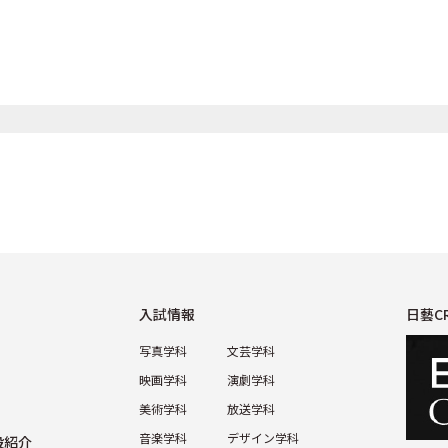
⼊試情報
日藝C
写真学科
⽂芸学科
映画学科
演劇学科
美術学科
放送学科
⾳楽学科
デザイン学科
設紹介