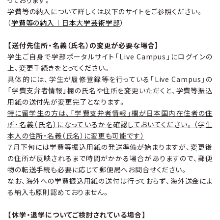
学費等の納入について詳しくは以下のサイトをご参照ください。
（
学費等の納入｜日本大学芸術学部
）
【送付先住所・名義（氏名）の変更が必要な場合】
学生ご自身で学部ポータルサイト「Live Campus」にログインの
上、変更手続きをとってください。
具体的には、学生が履修登録等を行っている「Live Campus」の
「学費支弁者情報」欄の氏名や住所を変更いただくと、学費等振込
用紙の送付先が変更完了となります。
特に留学生の方は、「学費支弁者情報」欄が日本国内在住者の住
所・名義（氏名）になっているかを確認しておいてください。（学生
本人の住所・名義（氏名）に変更も可能です）
７月下旬には学費等振込用紙の発送準備が始まりますが、変更後
の住所が反映されるまで時間がかかる場合がありますので、郵便
物の転送手続も必要に応じて郵便局へお問合せください。
なお、海外への学費振込用紙の送付は行っておらず、海外送金によ
る納入も原則認めておりません。
【休学・退学についてご検討されている場合】