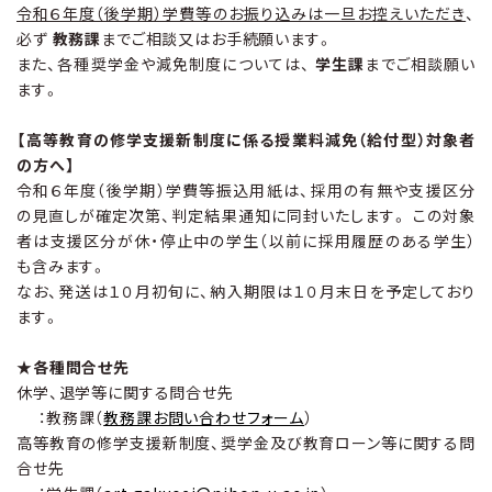
令和６年度（後学期）学費等のお振り込みは一旦お控えいただき
、
必ず
教務課
までご相談又はお手続願います。
また、各種奨学金や減免制度については、
学生課
までご相談願い
ます。
【高等教育の修学支援新制度に係る授業料減免（給付型）対象者
の方へ】
令和６年度（後学期）学費等振込用紙は、採用の有無や支援区分
の見直しが確定次第、判定結果通知に同封いたします。 この対象
者は支援区分が休・停止中の学生（以前に採用履歴のある学生）
も含みます。
なお、発送は１０月初旬に、納入期限は１０月末日を予定しており
ます。
★各種問合せ先
休学、退学等に関する問合せ先
：教務課（
教務課お問い合わせフォーム
）
高等教育の修学支援新制度、奨学金及び教育ローン等に関する問
合せ先