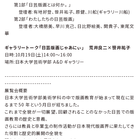
第1部「日芸版画とは何か。」
登壇者:有地好登、笹井祐子、原健、川舩(ギャラリー川船)
第2部「わたしたちの日芸版画」
登壇者:大橋朋美、早川克己、日比野絵美、関貴子、東尾文
華
ギャラリートーク「日芸版画じゃあにぃ」
荒井良二×笹井祐子
日時:10月19日(土)14:00〜16:00
場所:日本大学芸術学部 A&D ギャラリー
-------------------------------------------------------------
----------------------
展覧会概要
日本大学芸術学部美術学科の中で版画教育が始まって現在に至
るまで 50 年という月日が経ちました。
これまで全貌が一切展望、回顧されることのなかった日芸での版
画教育の歴史と意義、
さらには教員と卒業生の制作活動が日本現代版画界に果たしてき
た役割と歴史的展開の全貌を