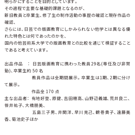
明らかにすることを目的としています。
その過程で主要な基礎的課題となるのが、
新旧教員と卒業生、修了生の制作活動の事歴の確認と現存作品の
確認、
さらには、日芸での版画教育にしかみられない他学とは異なる優
れた特色とは何であったのかを、
国内の他芸術系大学での版画教育との比較を通じて検証すること
であると考えています。
出品作品 ： 日芸版画教育に携わった教員29名(専任及び非常
勤)、卒業生約 50 名
教員作品は全期間展示。卒業生は1期、2期に分け
て展示。
作品全 170 点
主な出品者： 有地好登、原健、吉田穂高、山野辺義雄、荒井良二、
笹井祐子、大橋朋美、
五島三子男、井関洋、早川克己、鶴巻貴子、遠藤美
香、菊池史子ほか