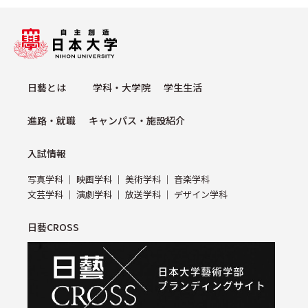
⽇藝とは
学科・⼤学院
学⽣⽣活
進路・就職
キャンパス・施設紹介
⼊試情報
写真学科
映画学科
美術学科
⾳楽学科
⽂芸学科
演劇学科
放送学科
デザイン学科
日藝CROSS