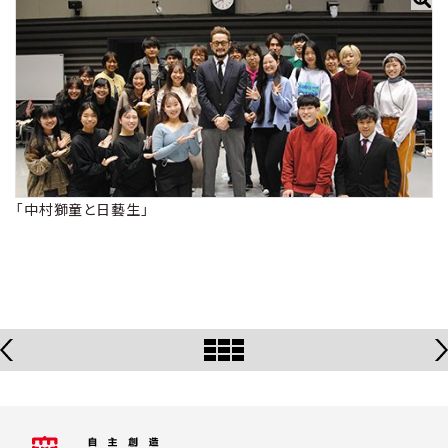
「中村獅童と日藝生」