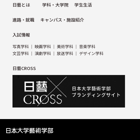
⽇藝とは
学科・⼤学院
学⽣⽣活
進路・就職
キャンパス・施設紹介
⼊試情報
写真学科
映画学科
美術学科
⾳楽学科
⽂芸学科
演劇学科
放送学科
デザイン学科
日藝CROSS